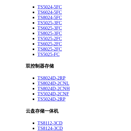
TS5024-5FC
TS6024-5FC
TS8024-5FC
TS5025-3FC
TS6025-3FC
TS8025-3FC
TS5025-2FC
TS6025-2FC
TS8025-2FC
TS5025-FC
双控制器存储
TS8024D-2RP
TS8024D-2CNL
TS8024D-2CNH
TS5024D-2CNF
TS5024D-2RP
云盘存储一体机
TS8112-3CD
TS8124-3CD