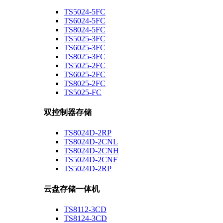
TS5024-5FC
TS6024-5FC
TS8024-5FC
TS5025-3FC
TS6025-3FC
TS8025-3FC
TS5025-2FC
TS6025-2FC
TS8025-2FC
TS5025-FC
双控制器存储
TS8024D-2RP
TS8024D-2CNL
TS8024D-2CNH
TS5024D-2CNF
TS5024D-2RP
云盘存储一体机
TS8112-3CD
TS8124-3CD